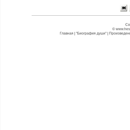
Co
©
www.hes
Главная
|
"Биография души"
|
Произведе