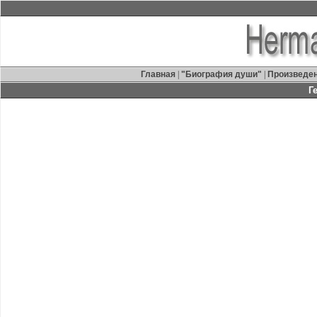
Главная
|
"Биография души"
|
Произведе
Г