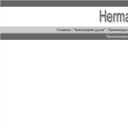
Главная
|
"Биография души"
|
Произведе
Произведе