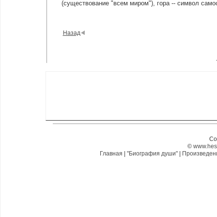
(существование "всем миром"), гора -- символ само
Назад
Co
©
www.hes
Главная
|
"Биография души"
|
Произведе