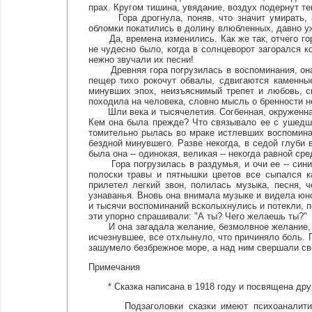
прах. Кругом тишина, увядание, воздух подернут те
Гора дрогнула, поняв, что значит умирать, а к
обломки покатились в долину влюбленных, давно уж
Да, времена изменились. Как же так, отчего гор
не чудесно было, когда в солнцеворот загорался к
нежно звучали их песни!
Древняя гора погрузилась в воспоминания, она п
пещер тихо рокочут обвалы, сдвигаются каменны
минувших эпох, неизъяснимый трепет и любовь, с
походила на человека, словно мысль о бренности н
Шли века и тысячелетия. Согбенная, окруженная
Кем она была прежде? Что связывало ее с ушедши
томительно рылась во мраке истлевших воспомина
бездной минувшего. Разве некогда, в седой глуби 
была она -- одинокая, великая -- некогда равной ср
Гора погрузилась в раздумья, и очи ее -- синие 
полоски травы и пятнышки цветов все сыпался 
прилетел легкий звон, полилась музыка, песня, ч
узнаванья. Вновь она внимала музыке и видела юно
и тысячи воспоминаний всколыхнулись и потекли, по
эти упорно спрашивали: "А ты? Чего желаешь ты?"
И она загадала желание, безмолвное желание, и
исчезнувшее, все отхлынуло, что причиняло боль. Г
зашумело безбрежное море, а над ним свершали сво
Примечания
* Сказка написана в 1918 году и посвящена другу 
Подзаголовки сказки имеют психоаналитическ