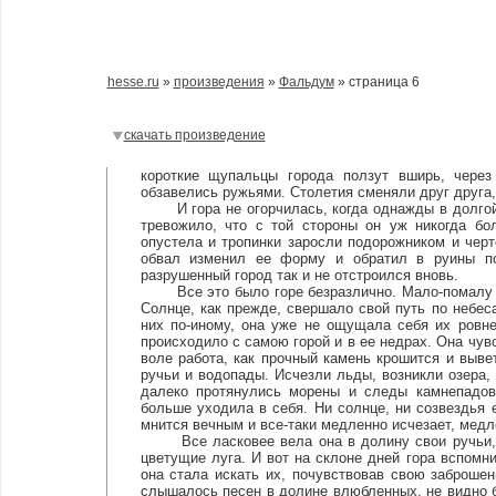
hesse.ru
»
произведения
»
Фальдум
» страница 6
скачать произведение
короткие щупальцы города ползут вширь, через
обзавелись ружьями. Столетия сменяли друг друга,
И гора не огорчилась, когда однажды в долгой 
тревожило, что с той стороны он уж никогда бо
опустела и тропинки заросли подорожником и черт
обвал изменил ее форму и обратил в руины по
разрушенный город так и не отстроился вновь.
Все это было горе безразлично. Мало-помалу ее
Солнце, как прежде, свершало свой путь по небес
них по-иному, она уже не ощущала себя их ровне
происходило с самою горой и в ее недрах. Она чув
воле работа, как прочный камень крошится и выве
ручьи и водопады. Исчезли льды, возникли озера,
далеко протянулись морены и следы камнепадов,
больше уходила в себя. Ни солнце, ни созвездья ей
мнится вечным и все-таки медленно исчезает, медл
Все ласковее вела она в долину свои ручьи, о
цветущие луга. И вот на склоне дней гора вспомни
она стала искать их, почувствовав свою заброше
слышалось песен в долине влюбленных, не видно 