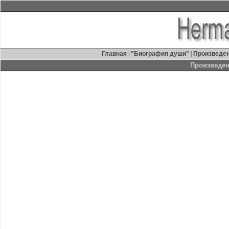
Главная
|
"Биография души"
|
Произведе
Произведе