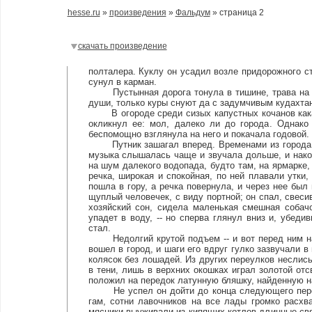
hesse.ru
»
произведения
»
Фальдум
» страница 2
скачать произведение
полталера. Куклу он усадил возле придорожного с
сунул в карман.
Пустынная дорога тонула в тишине, трава на об
души, только куры снуют да с задумчивым кудахта
В огороде среди сизых капустных кочанов какая
окликнул ее: мол, далеко ли до города. Однако
беспомощно взглянула на него и покачала годовой.
Путник зашагал вперед. Временами из города до
музыка слышалась чаще и звучала дольше, и нако
на шум далекого водопада, будто там, на ярмарке
речка, широкая и спокойная, по ней плавали утки
пошла в гору, а речка повернула, и через нее был
щуплый человечек, с виду портной; он спал, свесив
хозяйский сон, сидела маленькая смешная собачо
упадет в воду, -- но сперва глянул вниз и, убеди
стал.
Недолгий крутой подъем -- и вот перед ним нас
вошел в город, и шаги его вдруг гулко зазвучали 
колясок без лошадей. Из других переулков неслись
в тени, лишь в верхних окошках играл золотой отс
положил на передок латунную бляшку, найденную н
Не успел он дойти до конца следующего переул
гам, сотни лавочников на все лады громко расхв
мясники выуживали из кипящих котлов длинные связ