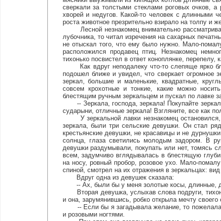
сверкали за толстыми стеклами роговых очков, а
хворей и недугов. Какой-то человек с длинными 
роста животное презрительно взирало на толпу и ж
Лесной незнакомец внимательно рассматривал в
лубочника, то читал изречения на сахарных печатны
не отыскал того, что ему было нужно. Мало-помал
расположился продавец птиц. Незнакомец немног
тихонько посвистел в ответ коноплянке, перепелу, к
Как вдруг неподалеку что-то слепяще ярко блес
подошел ближе и увидел, что сверкает огромное зе
зеркал, большие и маленькие, квадратные, круг
совсем крохотные и тонкие, какие можно носить
блестящим ручным зеркальцем и пускал по лавке за
-- Зеркала, господа, зеркала! Покупайте зеркал
сударыни, отличные зеркала! Взгляните, все как по
У зеркальной лавки незнакомец остановился, сл
зеркала, были три сельские девушки. Он стал ря
крестьянские девушки, не красавицы и не дурнушки,
солнца, глаза светились молодым задором. В ру
девушки раздумывали, покупать или нет, томясь сл
всем, задумчиво вглядывалась в блестящую глубин
на носу, ровный пробор, розовое ухо. Мало-помалу
спиной, смотрел на их отражения в зеркальцах: ви
Вдруг одна из девушек сказала:
-- Ах, были бы у меня золотые косы, длинные, д
Вторая девушка, услыхав слова подруги, тихонь
и она, зарумянившись, робко открыла мечту своего 
-- Если бы я загадывала желание, то пожелала 
и розовыми ногтями.