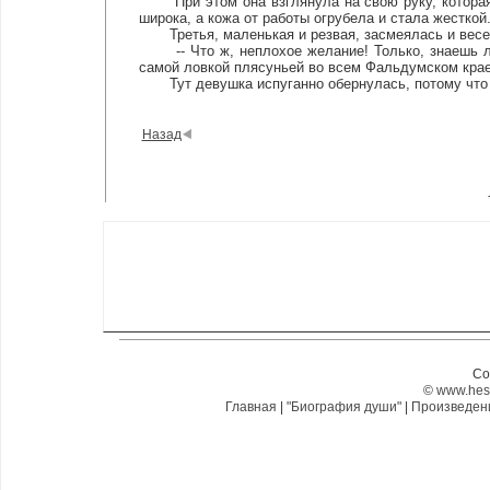
При этом она взглянула на свою руку, которая д
широка, а кожа от работы огрубела и стала жесткой
Третья, маленькая и резвая, засмеялась и весе
-- Что ж, неплохое желание! Только, знаешь ли,
самой ловкой плясуньей во всем Фальдумском крае
Тут девушка испуганно обернулась, потому что 
Назад
Co
©
www.hes
Главная
|
"Биография души"
|
Произведе