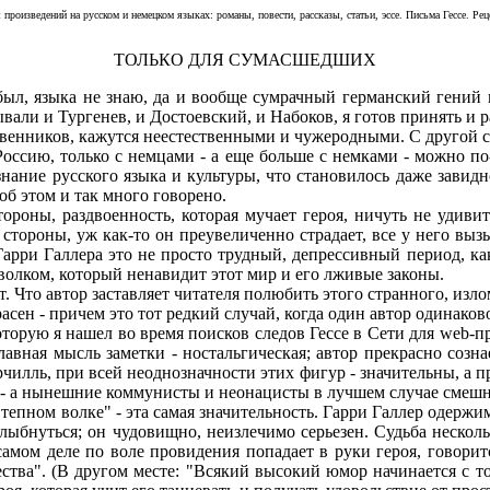
произведений на русском и немецком языках: романы, повести, рассказы, статьи, эссе. Письма Гессе. Р
ТОЛЬКО ДЛЯ СУМАСШЕДШИХ
ыл, языка не знаю, да и вообще сумрачный германский гений вс
али и Тургенев, и Достоевский, и Набоков, я готов принять и ра
твенников, кажутся неестественными и чужеродными. С другой 
ссию, только с немцами - а еще больше с немками - можно по
 знание русского языка и культуры, что становилось даже завид
б этом и так много говорено.
ны, раздвоенность, которая мучает героя, ничуть не удивите
 стороны, уж как-то он преувеличенно страдает, все у него вы
я Гарри Галлера это не просто трудный, депрессивный период, к
олком, который ненавидит этот мир и его лживые законы.
. Что автор заставляет читателя полюбить этого странного, изл
асен - причем это тот редкий случай, когда один автор одинаков
рую я нашел во время поисков следов Гессе в Сети для web-пр
лавная мысль заметки - ностальгическая; автор прекрасно созн
ерчилль, при всей неоднозначности этих фигур - значительны, 
 - а нынешние коммунисты и неонацисты в лучшем случае смеш
епном волке" - эта самая значительность. Гарри Галлер одержим 
улыбнуться; он чудовищно, неизлечимо серьезен. Судьба несколь
самом деле по воле провидения попадает в руки героя, говорит
ества". (В другом месте: "Всякий высокий юмор начинается с то