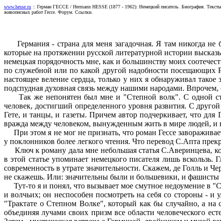
www.hesse.ru
:: Герман ГЕССЕ / Hermann HESSE (1877 - 1962): Немецкий писатель. Биография. Тексты 
живописных работ Гессе. Форум. Ссылки.
Германия - страна для меня загадочная. Я там никогда не б
которые на протяжении русской литературной истории высказыв
немецкая порядочность мне, как и большинству моих соотечес
по служебной или по какой другой надобности посещающих Ро
настоящее веление сердца, только у них я обнаруживал такое
подспудная духовная связь между нашими народами. Впрочем, о
Так же непонятен был мне и "Степной волк". С одной сторо
человек, достигший определенного уровня развития. С другой
Гете, и танцы, и газеты. Причем автор подчеркивает, что дл
вражда между человеком, вынужденным жить в мире людей, и в
При этом я не мог не признать, что роман Гессе завораживает
у поклонников более легкого чтения. Что перевод С.Апта прекр
Ключ к роману дала мне небольшая статья С.Аверинцева, кото
в этой статье упоминает немецкого писателя лишь вскользь. Г
современность в утрате значительности. Скажем, де Голль и Ч
не скажешь. Или: значительны были и большевики, и фашисты
Тут-то я и понял, что вызывает мое смутное недоумение в "Ст
и волчьих; он неспособен посмотреть на себя со стороны - и 
"Трактате о Степном Волке", который как бы случайно, а на 
объединяя лучами своих призм все области человеческого ест