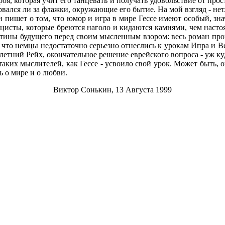
роя, которая учит его танцевать и получать удовольствие от про
рвался ли за флажки, окружающие его бытие. На мой взгляд - нет
пишет о том, что юмор и игра в мире Гессе имеют особый, знач
ацисты, которые бреются наголо и кидаются камнями, чем наст
артины будущего перед своим мысленным взором: весь роман п
что немцы недостаточно серьезно отнеслись к урокам Ипра и Вер
летний Рейх, окончательное решение еврейского вопроса - уж куд
их мыслителей, как Гессе - усвоило свой урок. Может быть, он
ь о мире и о любви.
Виктор Сонькин, 13 Августа 1999