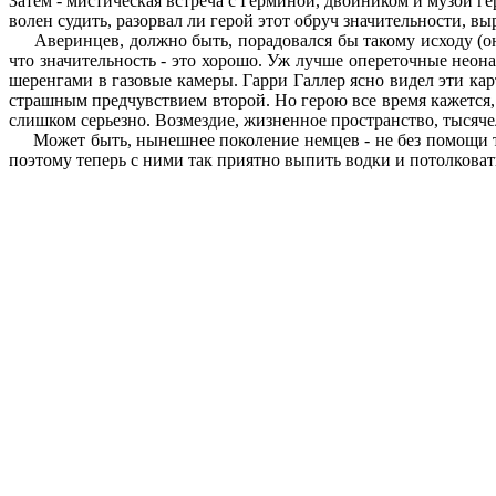
Затем - мистическая встреча с Герминой, двойником и музой ге
волен судить, разорвал ли герой этот обруч значительности, вы
Аверинцев, должно быть, порадовался бы такому исходу (он 
что значительность - это хорошо. Уж лучше опереточные неон
шеренгами в газовые камеры. Гарри Галлер ясно видел эти к
страшным предчувствием второй. Но герою все время кажется, 
слишком серьезно. Возмездие, жизненное пространство, тысяче
Может быть, нынешнее поколение немцев - не без помощи так
поэтому теперь с ними так приятно выпить водки и потолковат