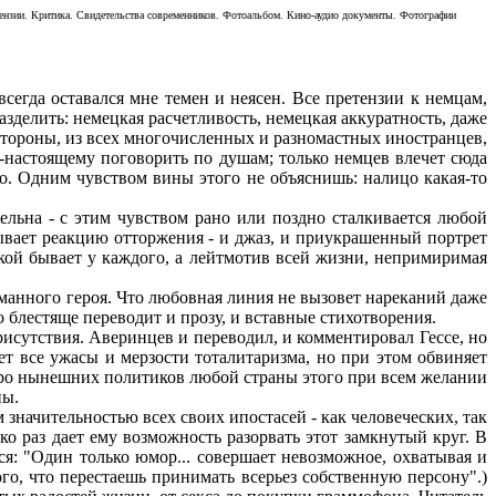
ецензии. Критика. Свидетельства современников. Фотоальбом. Кино-аудио документы. Фотографии
егда оставался мне темен и неясен. Все претензии к немцам,
зделить: немецкая расчетливость, немецкая аккуратность, даже
стороны, из всех многочисленных и разномастных иностранцев,
-настоящему поговорить по душам; только немцев влечет сюда
но. Одним чувством вины этого не объяснишь: налицо какая-то
льна - с этим чувством рано или поздно сталкивается любой
зывает реакцию отторжения - и джаз, и приукрашенный портрет
акой бывает у каждого, а лейтмотив всей жизни, непримиримая
оманного героя. Что любовная линия не вызовет нареканий даже
о блестяще переводит и прозу, и вставные стихотворения.
исутствия. Аверинцев и переводил, и комментировал Гессе, но
ает все ужасы и мерзости тоталитаризма, но при этом обвиняет
а про нынешних политиков любой страны этого при всем желании
ны.
значительностью всех своих ипостасей - как человеческих, так
ко раз дает ему возможность разорвать этот замкнутый круг. В
ся: "Один только юмор... совершает невозможное, охватывая и
го, что перестаешь принимать всерьез собственную персону".)