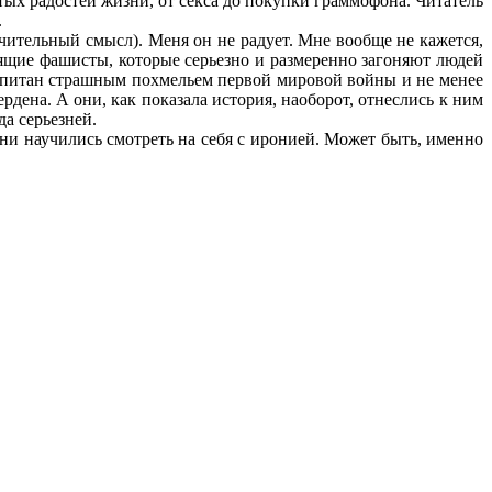
стых радостей жизни, от секса до покупки граммофона. Читатель
.
ительный смысл). Меня он не радует. Мне вообще не кажется,
оящие фашисты, которые серьезно и размеренно загоняют людей
ропитан страшным похмельем первой мировой войны и не менее
дена. А они, как показала история, наоборот, отнеслись к ним
а серьезней.
и научились смотреть на себя с иронией. Может быть, именно